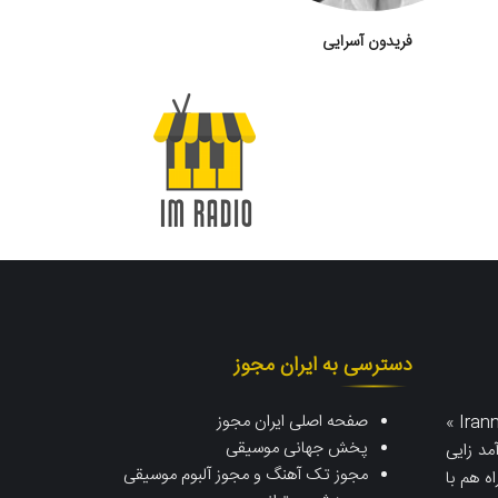
فریدون آسرایی
دسترسی به ایران مجوز
صفحه اصلی ایران مجوز
یا « رادیو ایران مجوز | Iranmojavez Radio »
پخش جهانی موسیقی
مد زایی
مجوز تک آهنگ و مجوز آلبوم موسیقی
اه هم با