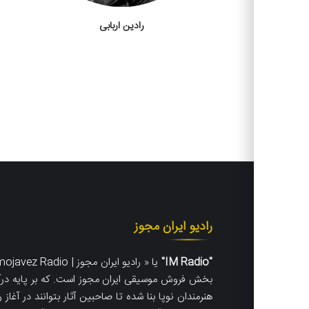
رادین اربابی
رادیو ایران مجوز
"IM Radio"
بخش فروش موسیقی ایران مجوز است. که
بر پایه درآ
هنرمندان نوپا بنا شده تا صاحبین آثار بتوانند در آغاز ر