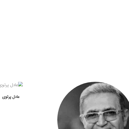
عادل پرتوی