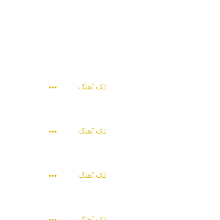
تک آهنگ
تک آهنگ
تک آهنگ