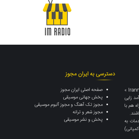
دسترسی به ایران مجوز
صفحه اصلی ایران مجوز
یا « رادیو ایران مجوز | Iranmojavez Radio »
پخش جهانی موسیقی
مد زایی
مجوز تک آهنگ و مجوز آلبوم موسیقی
اه هم با
مجوز شعر و ترانه
اشند.
پخش و نشر موسیقی
دمات به
مپانی)